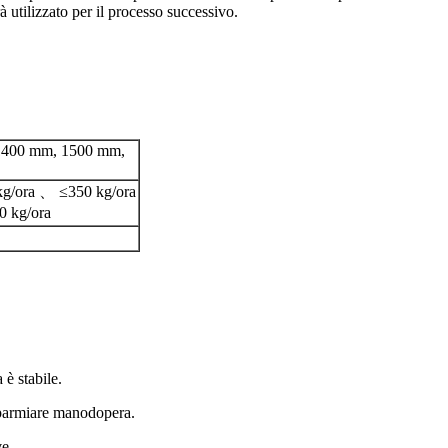
 utilizzato per il processo successivo.
1400 mm, 1500 mm,
kg/ora 、 ≤350 kg/ora
 kg/ora
a è stabile.
isparmiare manodopera.
ve.