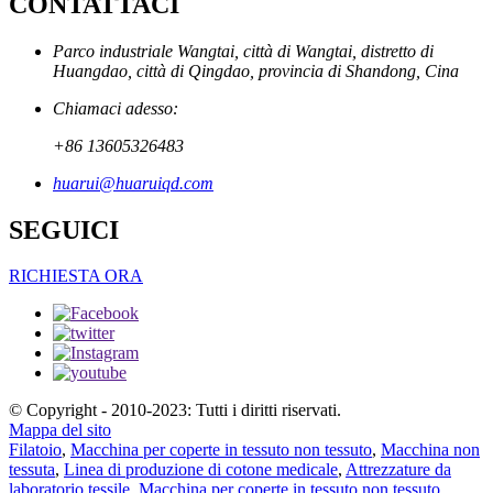
CONTATTACI
Parco industriale Wangtai, città di Wangtai, distretto di
Huangdao, città di Qingdao, provincia di Shandong, Cina
Chiamaci adesso:
+86 13605326483
huarui@huaruiqd.com
SEGUICI
RICHIESTA ORA
© Copyright - 2010-2023: Tutti i diritti riservati.
Mappa del sito
Filatoio
,
Macchina per coperte in tessuto non tessuto
,
Macchina non
tessuta
,
Linea di produzione di cotone medicale
,
Attrezzature da
laboratorio tessile
,
Macchina per coperte in tessuto non tessuto
,