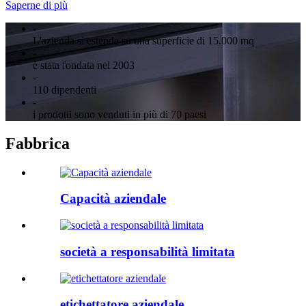
Saperne di più
-
L'azienda si estende su una superficie di 15.000 mq
-
è stata fondata nel 2003
-
110 dipendenti
-
i prodotti sono venduti in più di 70 paesi
Fabbrica
Capacità aziendale
società a responsabilità limitata
etichettatore aziendale