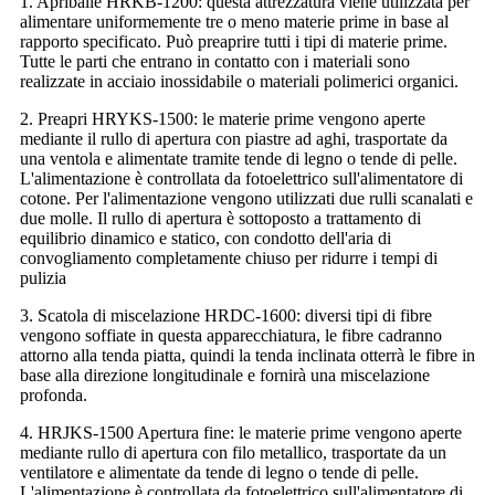
1. Apriballe HRKB-1200: questa attrezzatura viene utilizzata per
alimentare uniformemente tre o meno materie prime in base al
rapporto specificato. Può preaprire tutti i tipi di materie prime.
Tutte le parti che entrano in contatto con i materiali sono
realizzate in acciaio inossidabile o materiali polimerici organici.
2. Preapri HRYKS-1500: le materie prime vengono aperte
mediante il rullo di apertura con piastre ad aghi, trasportate da
una ventola e alimentate tramite tende di legno o tende di pelle.
L'alimentazione è controllata da fotoelettrico sull'alimentatore di
cotone. Per l'alimentazione vengono utilizzati due rulli scanalati e
due molle. Il rullo di apertura è sottoposto a trattamento di
equilibrio dinamico e statico, con condotto dell'aria di
convogliamento completamente chiuso per ridurre i tempi di
pulizia
3. Scatola di miscelazione HRDC-1600: diversi tipi di fibre
vengono soffiate in questa apparecchiatura, le fibre cadranno
attorno alla tenda piatta, quindi la tenda inclinata otterrà le fibre in
base alla direzione longitudinale e fornirà una miscelazione
profonda.
4. HRJKS-1500 Apertura fine: le materie prime vengono aperte
mediante rullo di apertura con filo metallico, trasportate da un
ventilatore e alimentate da tende di legno o tende di pelle.
L'alimentazione è controllata da fotoelettrico sull'alimentatore di