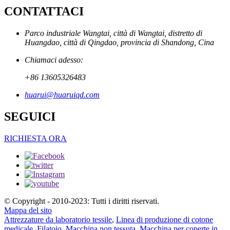
CONTATTACI
Parco industriale Wangtai, città di Wangtai, distretto di
Huangdao, città di Qingdao, provincia di Shandong, Cina
Chiamaci adesso:
+86 13605326483
huarui@huaruiqd.com
SEGUICI
RICHIESTA ORA
© Copyright - 2010-2023: Tutti i diritti riservati.
Mappa del sito
Attrezzature da laboratorio tessile
,
Linea di produzione di cotone
medicale
,
Filatoio
,
Macchina non tessuta
,
Macchina per coperte in