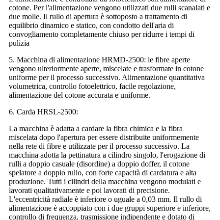
cotone. Per l'alimentazione vengono utilizzati due rulli scanalati e
due molle. Il rullo di apertura è sottoposto a trattamento di
equilibrio dinamico e statico, con condotto dell'aria di
convogliamento completamente chiuso per ridurre i tempi di
pulizia
5. Macchina di alimentazione HRMD-2500: le fibre aperte
vengono ulteriormente aperte, miscelate e trasformate in cotone
uniforme per il processo successivo. Alimentazione quantitativa
volumetrica, controllo fotoelettrico, facile regolazione,
alimentazione del cotone accurata e uniforme.
6. Carda HRSL-2500:
La macchina è adatta a cardare la fibra chimica e la fibra
miscelata dopo l'apertura per essere distribuite uniformemente
nella rete di fibre e utilizzate per il processo successivo. La
macchina adotta la pettinatura a cilindro singolo, l'erogazione di
rulli a doppio casuale (disordine) a doppio doffer, il cotone
spelatore a doppio rullo, con forte capacità di cardatura e alta
produzione. Tutti i cilindri della macchina vengono modulati e
lavorati qualitativamente e poi lavorati di precisione.
L'eccentricità radiale è inferiore o uguale a 0,03 mm. Il rullo di
alimentazione è accoppiato con i due gruppi superiore e inferiore,
controllo di frequenza, trasmissione indipendente e dotato di